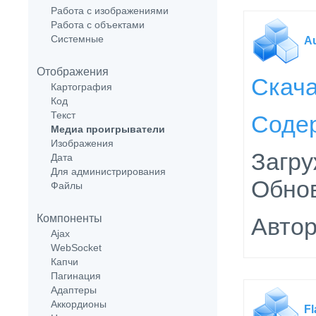
Работа с изображениями
Работа с объектами
Системные
A
Отображения
Скач
Картография
Код
Текст
Соде
Медиа проигрыватели
Изображения
Загру
Дата
Для администрирования
Обнов
Файлы
Компоненты
Автор
Ajax
WebSocket
Капчи
Пагинация
Адаптеры
Аккордионы
F