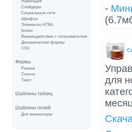
Навигация
-
Мини
Слайдеры
Социальные сети
(6.7м
Шрифты
Элементы HTML
Блоки
Взаимодействие с пользователем
Динамические формы
CSV
С
Формы
Управ
Разное
Список
для н
Текст
катег
Шаблоны таблиц
месяц
Шаблоны полей
Для миниатюры
Скач