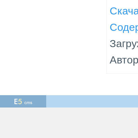
Скач
Соде
Загру
Автор