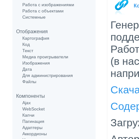
Работа с изображениями
К
Работа с объектами
Системные
Генер
Отображения
подде
Картография
Код
Работ
Текст
Медиа проигрыватели
(в на
Изображения
Дата
напри
Для администрирования
Файлы
Скач
Компоненты
Соде
Ajax
WebSocket
Капчи
Загру
Пагинация
Адаптеры
Аккордионы
Автор