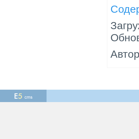
Соде
Загру
Обнов
Автор