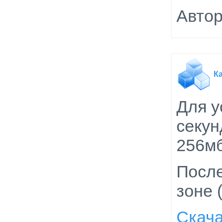
Автор
К
Для у
секун
256м
После
зоне 
Скач