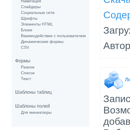
Навигация
Слайдеры
Соде
Социальные сети
Шрифты
Элементы HTML
Загру
Блоки
Взаимодействие с пользователем
Динамические формы
Автор
CSV
Формы
Разное
Список
Текст
Л
Шаблоны таблиц
Запис
Шаблоны полей
Возмо
Для миниатюры
добав