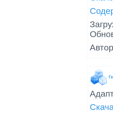
Соде
Загру
Обнов
Автор
Г
Адап
Скач