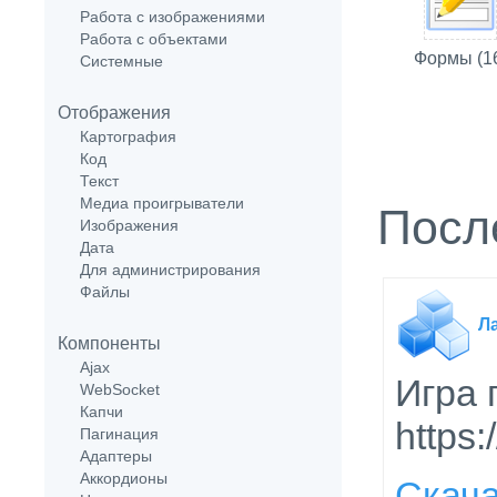
Работа с изображениями
Работа с объектами
Формы (1
Системные
Отображения
Картография
Код
Текст
Медиа проигрыватели
Посл
Изображения
Дата
Для администрирования
Файлы
Л
Компоненты
Ajax
Игра 
WebSocket
Капчи
https
Пагинация
Адаптеры
Аккордионы
Скач