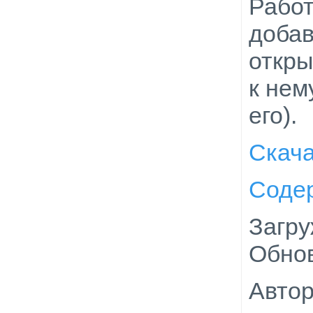
Работ
добав
откры
к нем
его).
Скач
Соде
Загру
Обнов
Автор