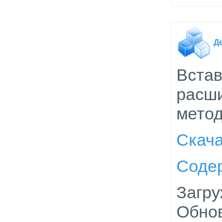
Д
Встав
расш
мето
Скач
Соде
Загру
Обнов